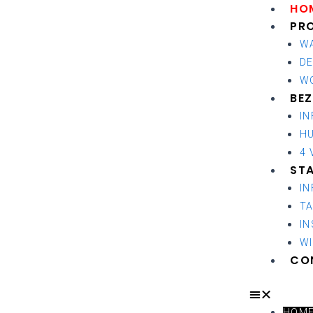
Menu
HO
PR
WA
D
W
BE
I
H
4 
ST
I
T
I
WI
CO
HOM