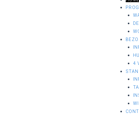
PRO
WA
D
W
BEZO
I
H
4 
STAN
I
T
I
WI
CONT